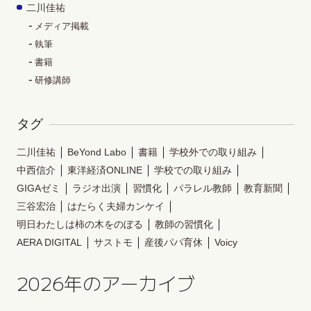
二川佳祐
メディア掲載
執筆
書籍
研修講師
タグ
二川佳祐
BeYond Labo
書籍
学校外での取り組み
中西信介
東洋経済ONLINE
学校での取り組み
GIGAゼミ
ラジオ出演
習慣化
パラレル教師
教育新聞
三谷宏治
はたらく夫婦カンケイ
明日わたしは柿の木をのぼる
教師の習慣化
AERA DIGITAL
サストモ
産後パパ育休
Voicy
2026年のアーカイブ