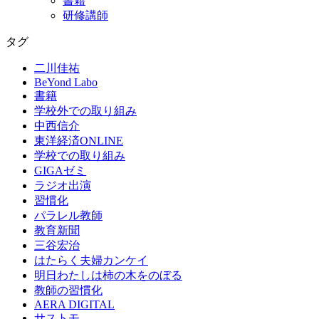
書籍
研修講師
タグ
二川佳祐
BeYond Labo
書籍
学校外での取り組み
中西信介
東洋経済ONLINE
学校での取り組み
GIGAゼミ
ラジオ出演
習慣化
パラレル教師
教育新聞
三谷宏治
はたらく夫婦カンケイ
明日わたしは柿の木をのぼる
教師の習慣化
AERA DIGITAL
サストモ