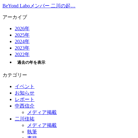
BeYond Laboメンバー 二川の起…
アーカイブ
2026年
2025年
2024年
2023年
2022年
過去の年を表示
カテゴリー
イベント
お知らせ
レポート
中西信介
メディア掲載
二川佳祐
メディア掲載
執筆